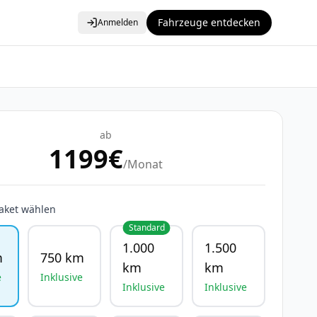
Fahrzeuge entdecken
Anmelden
ab
1199
€
/Monat
aket wählen
Standard
1.000
1.500
m
750 km
km
km
e
Inklusive
Inklusive
Inklusive