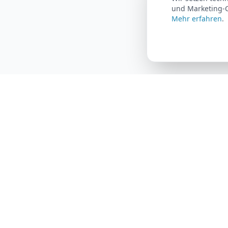
und Marketing-C
Mehr erfahren
.
AutoFlat24
Produkt
Wie es fun
Das Auto-Abo für maximale Flexibilität.
Alles inklusive, monatlich kündbar.
Alle Fahrz
Fahrzeug-
FAQ