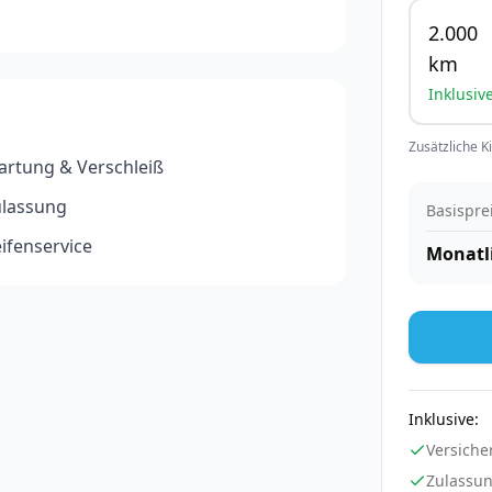
2.000
km
Inklusiv
Zusätzliche K
rtung & Verschleiß
ulassung
Basispre
ifenservice
Monatl
Inklusive:
Versiche
Zulassu