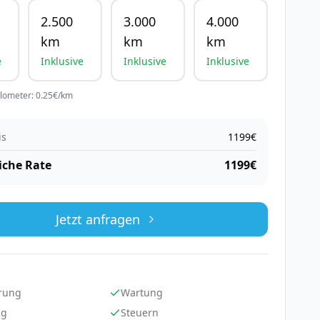
2.500
3.000
4.000
km
km
km
e
Inklusive
Inklusive
Inklusive
ilometer:
0.25
€/km
is
1199
€
iche Rate
1199
€
Jetzt anfragen
rung
Wartung
ng
Steuern