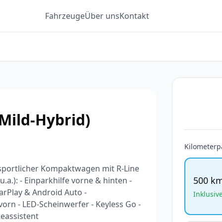
Fahrzeuge
Über uns
Kontakt
Mild-Hybrid)
Kilometerp
 sportlicher Kompaktwagen mit R-Line
500 k
a.): - Einparkhilfe vorne & hinten -
rPlay & Android Auto -
Inklusiv
vorn - LED-Scheinwerfer - Keyless Go -
eassistent