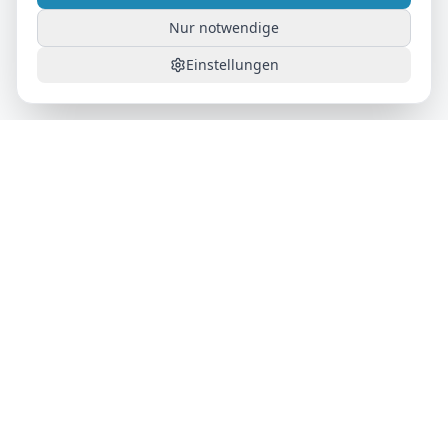
Nur notwendige
Einstellungen
AutoFlat24
Das Auto-Abo für maximale Flexibilität. Alles inklusive,
monatlich kündbar.
Produkt
Wie es funktioniert
Alle Fahrzeuge