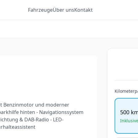
Fahrzeuge
Über uns
Kontakt
Kilometerp
it Benzinmotor und moderner
500 k
nparkhilfe hinten - Navigationssystem
richtung & DAB-Radio - LED-
Inklusiv
rhalteassistent