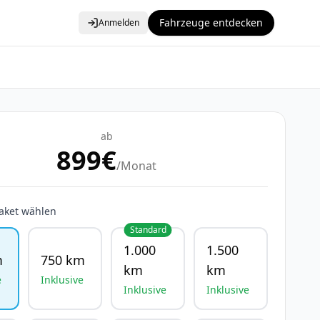
Fahrzeuge entdecken
Anmelden
ab
899
€
/Monat
aket wählen
Standard
1.000
1.500
m
750 km
km
km
e
Inklusive
Inklusive
Inklusive