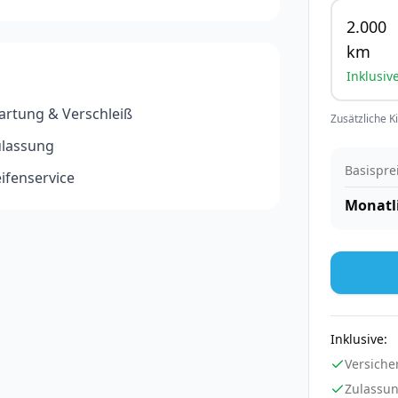
2.000
km
Inklusiv
rtung & Verschleiß
Zusätzliche K
ulassung
Basispre
ifenservice
Monatl
Inklusive:
Versiche
Zulassu