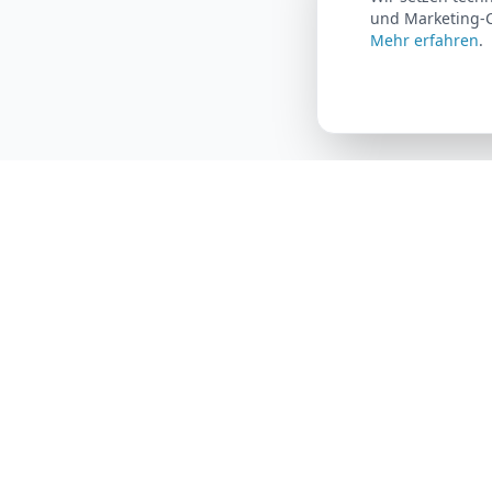
und Marketing-C
Mehr erfahren
.
AutoFlat24
Produkt
Wie es fun
Das Auto-Abo für maximale Flexibilität.
Alles inklusive, monatlich kündbar.
Alle Fahrz
Fahrzeug-
FAQ