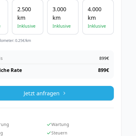
2.500
3.000
4.000
km
km
km
e
Inklusive
Inklusive
Inklusive
ilometer:
0.25
€/km
is
899
€
iche Rate
899
€
Jetzt anfragen
rung
Wartung
ng
Steuern