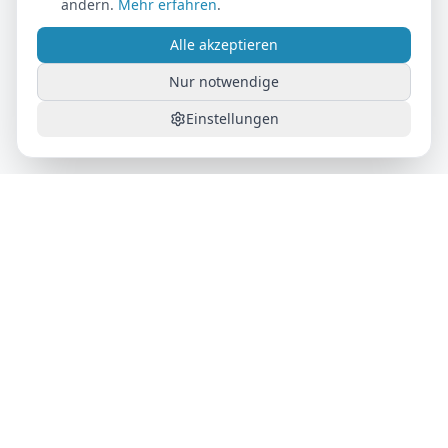
ändern.
Mehr erfahren
.
Alle akzeptieren
Nur notwendige
Einstellungen
AutoFlat24
Das Auto-Abo für maximale Flexibilität. Alles inklusive,
monatlich kündbar.
Produkt