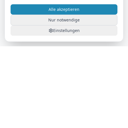
Alle akzeptieren
Nur notwendige
Einstellungen
AutoFlat24
Das Auto-Abo für maximale Flexibilität. Alles inklusive,
monatlich kündbar.
Produkt
Wie es funktioniert