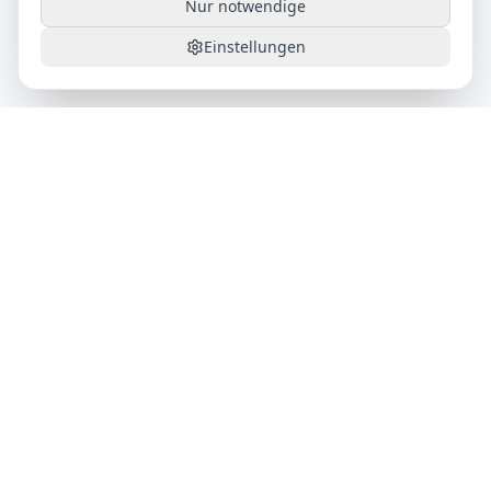
Nur notwendige
Einstellungen
AutoFlat24
Das Auto-Abo für maximale Flexibilität. Alles inklusive,
monatlich kündbar.
Produkt
Wie es funktioniert
Alle Fahrzeuge
Fahrzeug-Ratgeber