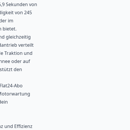
5,9 Sekunden von
igkeit von 245
der im
 bietet.
d gleichzeitig
antrieb verteilt
de Traktion und
chnee oder auf
stützt den
Flat24-Abo
 Motorwartung
dein
z und Effizienz