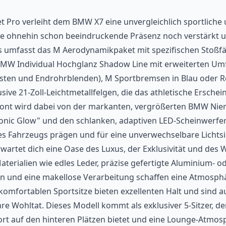
t Pro verleiht dem BMW X7 eine unvergleichlich sportlich
ine ohnehin schon beeindruckende Präsenz noch verstärkt u
s umfasst das M Aerodynamikpaket mit spezifischen Stoßf
 BMW Individual Hochglanz Shadow Line mit erweiterten U
isten und Endrohrblenden), M Sportbremsen in Blau oder R
usive 21-Zoll-Leichtmetallfelgen, die das athletische Ersche
ront wird dabei von der markanten, vergrößerten BMW Nier
conic Glow" und den schlanken, adaptiven LED-Scheinwerfer
es Fahrzeugs prägen und für eine unverwechselbare Lichts
artet dich eine Oase des Luxus, der Exklusivität und des 
terialien wie edles Leder, präzise gefertigte Aluminium- o
en und eine makellose Verarbeitung schaffen eine Atmosp
komfortablen Sportsitze bieten exzellenten Halt und sind a
re Wohltat. Dieses Modell kommt als exklusiver 5-Sitzer, d
t auf den hinteren Plätzen bietet und eine Lounge-Atmosp