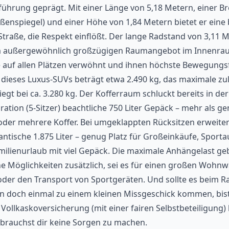
führung geprägt. Mit einer Länge von 5,18 Metern, einer Br
ßenspiegel) und einer Höhe von 1,84 Metern bietet er ein
Straße, die Respekt einflößt. Der lange Radstand von 3,11 M
m außergewöhnlich großzügigen Raumangebot im Innenrau
 auf allen Plätzen verwöhnt und ihnen höchste Bewegungsfr
dieses Luxus-SUVs beträgt etwa 2.490 kg, das maximale zu
egt bei ca. 3.280 kg. Der Kofferraum schluckt bereits in der
ation (5-Sitzer) beachtliche 750 Liter Gepäck – mehr als g
er mehrere Koffer. Bei umgeklappten Rücksitzen erweitert
ntische 1.875 Liter – genug Platz für Großeinkäufe, Sport
ilienurlaub mit viel Gepäck. Die maximale Anhängelast ge
ne Möglichkeiten zusätzlich, sei es für einen großen Wohn
er den Transport von Sportgeräten. Und sollte es beim Ra
n doch einmal zu einem kleinen Missgeschick kommen, bis
Vollkaskoversicherung (mit einer fairen Selbstbeteiligung)
brauchst dir keine Sorgen zu machen.