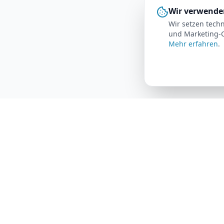
Wir verwende
Wir setzen techn
und Marketing-C
Mehr erfahren
.
AutoFlat24
Produkt
Wie es fun
Das Auto-Abo für maximale Flexibilität.
Alles inklusive, monatlich kündbar.
Alle Fahrz
Fahrzeug-
FAQ