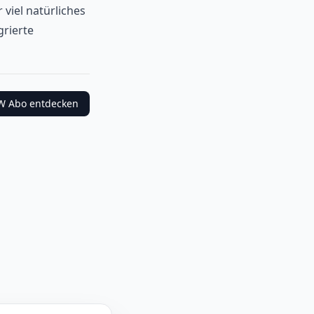
viel natürliches
grierte
W
Abo entdecken