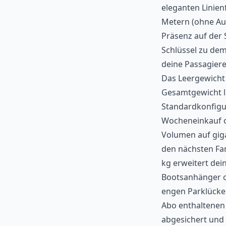
eleganten Linien
Metern (ohne Au
Präsenz auf der 
Schlüssel zu de
deine Passagiere
Das Leergewicht 
Gesamtgewicht li
Standardkonfigur
Wocheneinkauf od
Volumen auf giga
den nächsten Fam
kg erweitert dei
Bootsanhänger od
engen Parklücke
Abo enthaltenen 
abgesichert und 