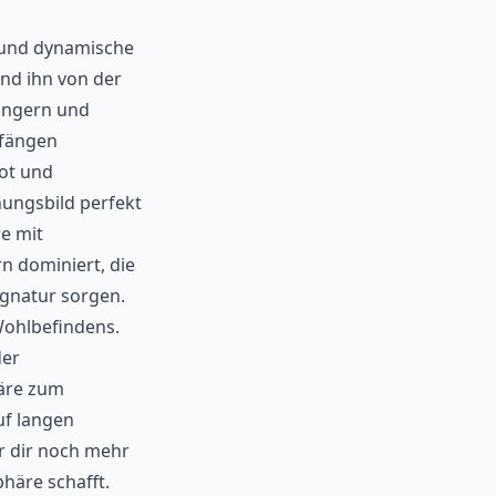
e und dynamische
nd ihn von der
ängern und
mfängen
ot und
inungsbild perfekt
e mit
n dominiert, die
ignatur sorgen.
Wohlbefindens.
der
häre zum
uf langen
er dir noch mehr
häre schafft.