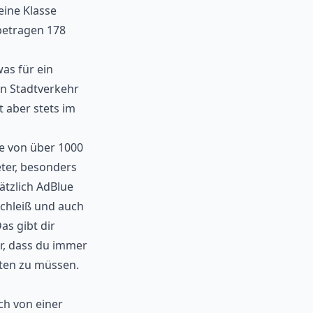
eine Klasse
betragen 178
was für ein
en Stadtverkehr
t aber stets im
te von über 1000
ter, besonders
ätzlich AdBlue
schleiß und auch
as gibt dir
r, dass du immer
ten zu müssen.
ch von einer