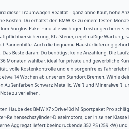
wird dieser Traumwagen Realität – ganz ohne Kauf, hohe A
e Kosten. Du erhältst den BMW X7 zu einem festen Monats
dum-Sorglos-Paket sind alle wichtigen Leistungen bereits e
aftpflichtversicherung, Kfz-Steuer, regelmäßige Wartung, s
nd Pannenhilfe. Auch die bequeme Haustürlieferung gehör
 Das Beste daran: Du benötigst keine Anzahlung. Die Laufz
is 36 Monaten wählbar, ideal für private und gewerbliche Kun
ität, volle Kostenkontrolle und ein sorgenfreies Fahrerlebni
ägt etwa 14 Wochen ab unserem Standort Bremen. Wähle dei
en Außenfarben Schwarz Metallic, Weiß und Mineralweiß, 
 Note zu verleihen.
nten Haube des BMW X7 xDrive40d M Sportpaket Pro schläg
Liter-Reihensechszylinder-Dieselmotors, der in seiner Klasse
rne Aggregat liefert beeindruckende 352 PS (259 kW) und 