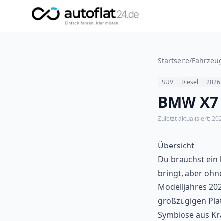
Startseite
/
Fahrzeu
SUV
Diesel
2026
BMW X7 
Zuletzt aktualisiert:
20
Übersicht
Du brauchst ein 
bringt, aber ohn
Modelljahres 2026
großzügigen Plat
Symbiose aus Kra