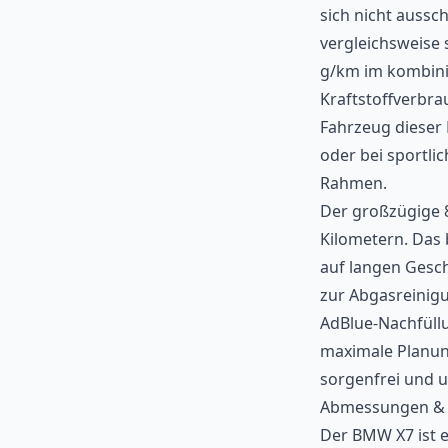
sich nicht aussc
vergleichsweise
g/km im kombini
Kraftstoffverbrau
Fahrzeug dieser 
oder bei sportlic
Rahmen.
Der großzügige 8
Kilometern. Das
auf langen Gesch
zur Abgasreinigu
AdBlue-Nachfüllu
maximale Planung
sorgenfrei und 
Abmessungen & 
Der BMW X7 ist e