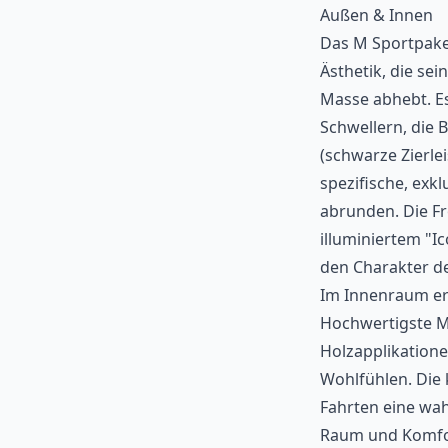
Außen & Innen
Das M Sportpake
Ästhetik, die se
Masse abhebt. E
Schwellern, die
(schwarze Zierle
spezifische, exkl
abrunden. Die F
illuminiertem "I
den Charakter d
Im Innenraum erw
Hochwertigste Ma
Holzapplikation
Wohlfühlen. Die 
Fahrten eine wah
Raum und Komfor