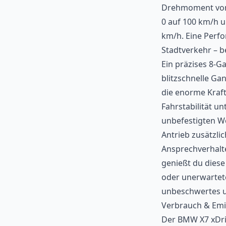
Drehmoment von 7
0 auf 100 km/h u
km/h. Eine Perfo
Stadtverkehr – b
Ein präzises 8-G
blitzschnelle Gan
die enorme Kraft
Fahrstabilität u
unbefestigten We
Antrieb zusätzlic
Ansprechverhalte
genießt du diese
oder unerwartete
unbeschwertes u
Verbrauch & Emi
Der BMW X7 xDriv