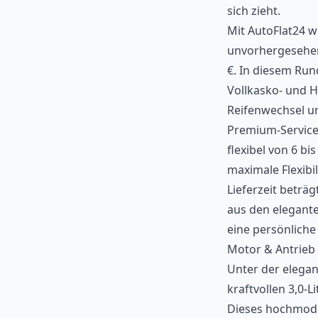
sich zieht.
Mit AutoFlat24 
unvorhergesehen
€. In diesem Run
Vollkasko- und H
Reifenwechsel u
Premium-Service.
flexibel von 6 b
maximale Flexibil
Lieferzeit betr
aus den elegant
eine persönliche
Motor & Antrieb
Unter der elega
kraftvollen 3,0-
Dieses hochmode