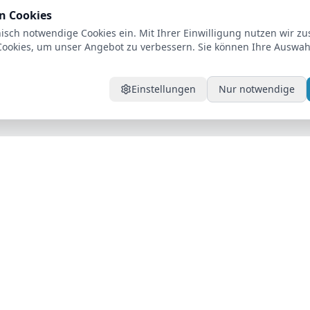
n Cookies
isch notwendige Cookies ein. Mit Ihrer Einwilligung nutzen wir zus
ookies, um unser Angebot zu verbessern. Sie können Ihre Auswahl
Einstellungen
Nur notwendige
Unternehmen
ktioniert
Über uns
euge
Standorte
Ratgeber
Kontakt