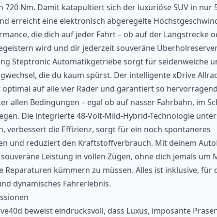
20 Nm. Damit katapultiert sich der luxuriöse SUV in nur 
nd erreicht eine elektronisch abgeregelte Höchstgeschwind
rmance, die dich auf jeder Fahrt – ob auf der Langstrecke o
egeistern wird und dir jederzeit souveräne Überholreserven
ang Steptronic Automatikgetriebe sorgt für seidenweiche un
gwechsel, die du kaum spürst. Der intelligente xDrive Allrad
 optimal auf alle vier Räder und garantiert so hervorragen
nter allen Bedingungen – egal ob auf nasser Fahrbahn, im S
gen. Die integrierte 48-Volt-Mild-Hybrid-Technologie unter
h, verbessert die Effizienz, sorgt für ein noch spontaneres
n und reduziert den Kraftstoffverbrauch. Mit deinem Auto
 souveräne Leistung in vollen Zügen, ohne dich jemals um
 Reparaturen kümmern zu müssen. Alles ist inklusive, für 
nd dynamisches Fahrerlebnis.
ssionen
e40d beweist eindrucksvoll, dass Luxus, imposante Präsen