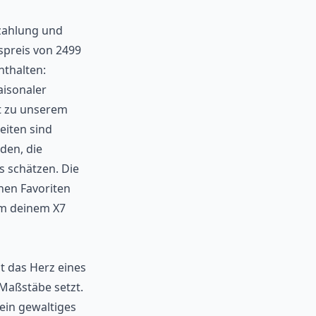
nzahlung und
preis von 2499
nthalten:
aisonaler
t zu unserem
eiten sind
den, die
s schätzen. Die
nen Favoriten
um deinem X7
t das Herz eines
 Maßstäbe setzt.
ein gewaltiges