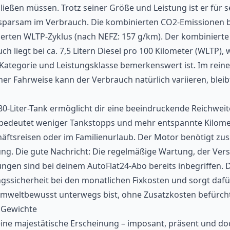
hließen müssen. Trotz seiner Größe und Leistung ist er für s
 sparsam im Verbrauch. Die kombinierten CO2-Emissionen 
erten WLTP-Zyklus (nach NEFZ: 157 g/km). Der kombinierte
ch liegt bei ca. 7,5 Litern Diesel pro 100 Kilometer (WLTP), 
Kategorie und Leistungsklasse bemerkenswert ist. Im rein
her Fahrweise kann der Verbrauch natürlich variieren, bleib
0-Liter-Tank ermöglicht dir eine beeindruckende Reichwei
 bedeutet weniger Tankstopps und mehr entspannte Kilome
äftsreisen oder im Familienurlaub. Der Motor benötigt zus
ng. Die gute Nachricht: Die regelmäßige Wartung, der Ver
ngen sind bei deinem AutoFlat24-Abo bereits inbegriffen. D
ssicherheit bei den monatlichen Fixkosten und sorgt dafü
umweltbewusst unterwegs bist, ohne Zusatzkosten befürch
Gewichte
ine majestätische Erscheinung – imposant, präsent und do