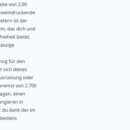
eite von 2,00
e beeindruckende
etern ist der
m, das dich und
eiheit bietet.
lässige
enug für den
 sich dieses
ausrüstung oder
bremst von 2.700
wagen, einen
ngieren in
t du dank der im
 bestens