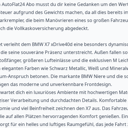
m AutoFlat24 Abo musst du dir keine Gedanken um den Wert
Steuer aufgrund des Gewichts machen, da all dies bereits i
 Parkrempler, die beim Manövrieren eines so großen Fahrze
ch die Vollkaskoversicherung abgedeckt.
t verleiht dem BMW X7 xDrive40d eine besonders dynamis
 die seine souveräne Präsenz unterstreicht. Außen fallen so
toßfänger, größeren Lufteinlässe und die exklusiven M Leic
 in eleganten Farben wie Schwarz Metallic, Weiß und Mineral
ium-Anspruch betonen. Die markante BMW Niere und die s
ägen das moderne und unverkennbare Frontdesign.
artet dich ein luxuriöses Ambiente mit hochwertigen Mate
ziser Verarbeitung und durchdachten Details. Komfortable S
omie und viel Beinfreiheit zeichnen den X7 aus. Das Fahrzeu
die auf allen Plätzen hervorragenden Komfort genießen. Ei
gt für ein helles und luftiges Raumgefühl, das jede Fahrt