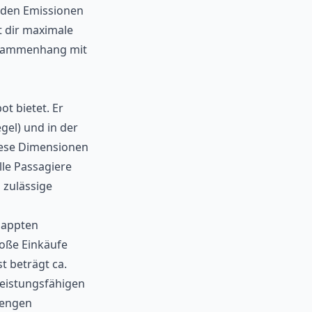
n den Emissionen
t dir maximale
usammenhang mit
t bietet. Er
gel) und in der
iese Dimensionen
le Passagiere
 zulässige
klappten
roße Einkäufe
t beträgt ca.
leistungsfähigen
 engen