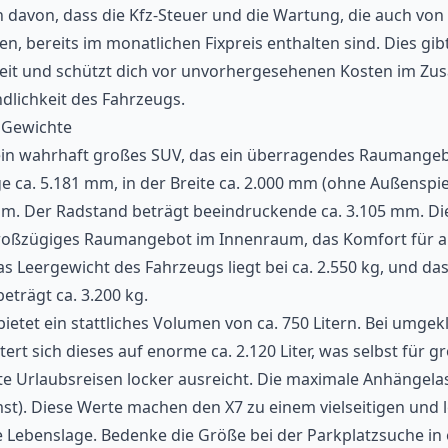
ch davon, dass die Kfz-Steuer und die Wartung, die auch vo
en, bereits im monatlichen Fixpreis enthalten sind. Dies gib
eit und schützt dich vor unvorhergesehenen Kosten im Z
dlichkeit des Fahrzeugs.
Gewichte
ein wahrhaft großes SUV, das ein überragendes Raumangebo
ge ca. 5.181 mm, in der Breite ca. 2.000 mm (ohne Außenspie
mm. Der Radstand beträgt beeindruckende ca. 3.105 mm. D
großzügiges Raumangebot im Innenraum, das Komfort für al
as Leergewicht des Fahrzeugs liegt bei ca. 2.550 kg, und das
trägt ca. 3.200 kg.
ietet ein stattliches Volumen von ca. 750 Litern. Bei umge
ert sich dieses auf enorme ca. 2.120 Liter, was selbst für g
 Urlaubsreisen locker ausreicht. Die maximale Anhängelas
st). Diese Werte machen den X7 zu einem vielseitigen und 
de Lebenslage. Bedenke die Größe bei der Parkplatzsuche in