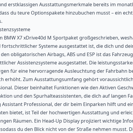
nd erstklassigen Ausstattungsmerkmale bereits im monatl
 dass du teure Optionspakete hinzubuchen musst – ein ech
s.
istenzsysteme
 im BMW X7 xDrive40d M Sportpaket großgeschrieben, wesh
l fortschrittlicher Systeme ausgestattet ist, die dich und de
den obligatorischen Airbags, ABS und ESP ist das Fahrzeug
ittlicher Assistenzsysteme ausgestattet. Die leistungsstark
rgen für eine hervorragende Ausleuchtung der Fahrbahn be
ich erhöht. Zum Ausstattungsumfang gehört voraussichtlich
sional. Dieser beinhaltet Funktionen wie den Aktiven Gesch
tion und den Spurhalteassistenten, die dich auf langen Fa
 Assistant Professional, der dir beim Einparken hilft und e
ten bietet, ist Teil der hochwertigen Ausstattung und erleic
ngen Räumen. Ein Head-Up Display projiziert wichtige Info
d, sodass du den Blick nicht von der Straße nehmen musst. 