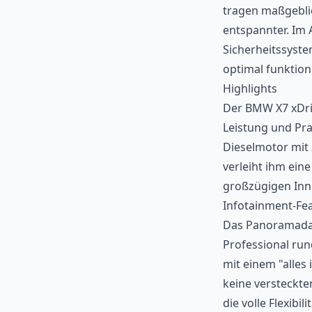
tragen maßgeblic
entspannter. Im 
Sicherheitssyst
optimal funktion
Highlights
Der BMW X7 xDriv
Leistung und Prak
Dieselmotor mit 
verleiht ihm eine 
großzügigen Inn
Infotainment-Fea
Das Panoramadac
Professional run
mit einem "alles
keine versteckte
die volle Flexib