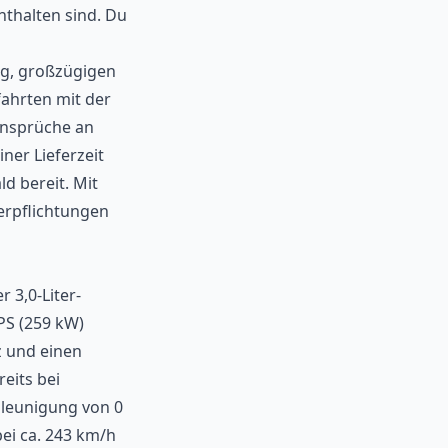
nthalten sind. Du
ng, großzügigen
ahrten mit der
 Ansprüche an
ner Lieferzeit
d bereit. Mit
Verpflichtungen
 3,0-Liter-
PS (259 kW)
z und einen
eits bei
hleunigung von 0
ei ca. 243 km/h