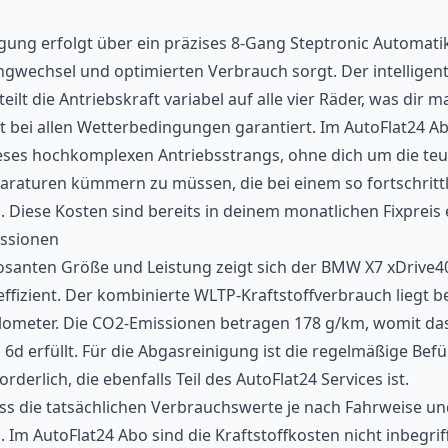
gung erfolgt über ein präzises 8-Gang Steptronic Automati
ngwechsel und optimierten Verbrauch sorgt. Der intelligent
teilt die Antriebskraft variabel auf alle vier Räder, was dir 
ät bei allen Wetterbedingungen garantiert. Im AutoFlat24 A
ieses hochkomplexen Antriebsstrangs, ohne dich um die te
araturen kümmern zu müssen, die bei einem so fortschritt
. Diese Kosten sind bereits in deinem monatlichen Fixpreis 
ssionen
posanten Größe und Leistung zeigt sich der BMW X7 xDrive
ffizient. Der kombinierte WLTP-Kraftstoffverbrauch liegt bei
ilometer. Die CO2-Emissionen betragen 178 g/km, womit da
d erfüllt. Für die Abgasreinigung ist die regelmäßige Befü
rderlich, die ebenfalls Teil des AutoFlat24 Services ist.
ass die tatsächlichen Verbrauchswerte je nach Fahrweise un
. Im AutoFlat24 Abo sind die Kraftstoffkosten nicht inbegrif