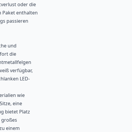
verlust oder die
m Paket enthalten
ugs passieren
che und
fort die
htmetallfelgen
weiß verfügbar,
chlanken LED-
rialien wie
itze, eine
g bietet Platz
n großes
 zu einem