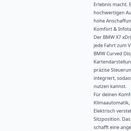
Erlebnis macht. 
hochwertigen Aus
hohe Anschaffun
Komfort & Infot
Der BMW X7 xDriv
jede Fahrt zum V
BMW Curved Displ
Kartendarstellun
präzise Steuerun
integriert, sod
nutzen kannst.
Für deinen Komfo
Klimaautomatik, 
Elektrisch verst
Sitzposition. Da
schafft eine ang