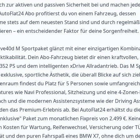
h zur aktiven und passiven Sicherheit bei und machen jede
AutoFlat24 Abo profitierst du von einem Fahrzeug, dessen
eme stets auf dem neuesten Stand sind und durch regelmä
ieren – ein entscheidender Faktor für deine Sorgenfreiheit.
e40d M Sportpaket glänzt mit einer einzigartigen Kombina
tikabilität. Dein Abo-Fahrzeug bietet dir einen kraftvollen, 
352 PS und dem intelligenten xDrive Allradantrieb. Das M 
exklusive, sportliche Ästhetik, die überall Blicke auf sich zie
enraum findest du Platz für 5 Personen sowie umfangreic
tures wie Navi Professional, Sitzheizung und eine 4-Zonen
h und die modernen Assistenzsysteme wie der Driving Ass
den das Premium-Erlebnis ab. Bei AutoFlat24 erhältst du d
 inklusive" Paket zum monatlichen Fixpreis von 2.499 €. Kei
n Kosten für Wartung, Reifenwechsel, Versicherung oder T
ilität und den puren Fahrspaß eines BMW X7, ohne dich um d