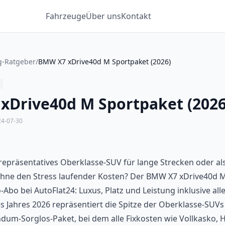
Fahrzeuge
Über uns
Kontakt
g-Ratgeber
/
BMW X7 xDrive40d M Sportpaket (2026)
xDrive40d M Sportpaket (2026
24-07-30
repräsentatives Oberklasse-SUV für lange Strecken oder al
ohne den Stress laufender Kosten? Der BMW X7 xDrive40d M
-Abo bei AutoFlat24: Luxus, Platz und Leistung inklusive alle
s Jahres 2026 repräsentiert die Spitze der Oberklasse-SU
ndum-Sorglos-Paket, bei dem alle Fixkosten wie Vollkasko, Ha