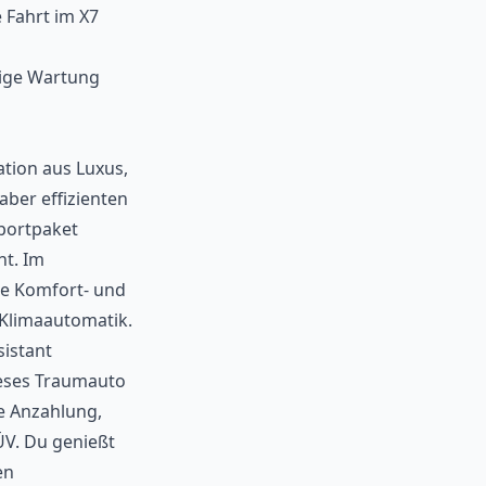
 Fahrt im X7
ßige Wartung
tion aus Luxus,
aber effizienten
Sportpaket
ht. Im
he Komfort- und
-Klimaautomatik.
istant
ieses Traumauto
ne Anzahlung,
ÜV. Du genießt
en