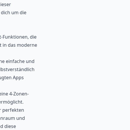
dieser
 dich um die
-Funktionen, die
rt in das moderne
ine einfache und
lbstverständlich
zugten Apps
eine 4-Zonen-
ermöglicht.
r perfekten
nnenraum und
d diese