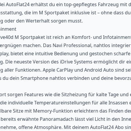
Bei AutoFlat24 erhältst du ein top-gepflegtes Fahrzeug mit 
stattung, die im M Sportpaket inklusive ist – ohne dass du
g oder den Werterhalt sorgen musst.
ainment
e40d M Sportpaket ist reich an Komfort- und Infotainment
ergnügen machen. Das Navi Professional, nahtlos integrie
ay, bietet eine intuitive Bedienung und gestochen scharfe
g. Die neueste Version des iDrive Systems ermöglicht dir e
g aller Funktionen. Apple CarPlay und Android Auto sind se
ass du dein Smartphone nahtlos verbinden und deine bevor
rt sorgen Features wie die Sitzheizung für kalte Tage und 
die individuelle Temperatureinstellungen für alle Insassen 
ellbare Sitze mit Memory-Funktion erleichtern das Finden de
s bereits erwähnte Panoramadach lässt viel Licht in den I
enehme, offene Atmosphäre. Mit deinem AutoFlat24 Abo sin