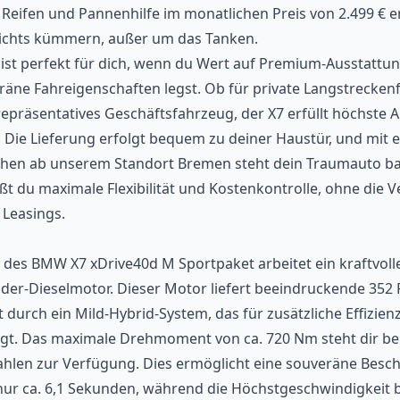
 Reifen und Pannenhilfe im monatlichen Preis von 2.499 € e
ichts kümmern, außer um das Tanken.
ist perfekt für dich, wenn du Wert auf Premium-Ausstattu
ne Fahreigenschaften legst. Ob für private Langstreckenf
 repräsentatives Geschäftsfahrzeug, der X7 erfüllt höchste
. Die Lieferung erfolgt bequem zu deiner Haustür, und mit ei
hen ab unserem Standort Bremen steht dein Traumauto bal
ßt du maximale Flexibilität und Kostenkontrolle, ohne die 
 Leasings.
des BMW X7 xDrive40d M Sportpaket arbeitet ein kraftvoller
der-Dieselmotor. Dieser Motor liefert beeindruckende 352 
t durch ein Mild-Hybrid-System, das für zusätzliche Effizien
rgt. Das maximale Drehmoment von ca. 720 Nm steht dir ber
ahlen zur Verfügung. Dies ermöglicht eine souveräne Besc
nur ca. 6,1 Sekunden, während die Höchstgeschwindigkeit b