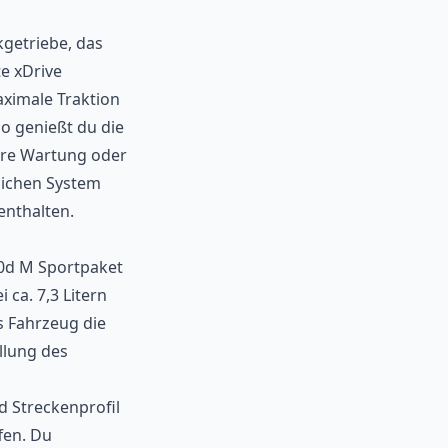
kgetriebe, das
e xDrive
maximale Traktion
bo genießt du die
ure Wartung oder
lichen System
enthalten.
40d M Sportpaket
 ca. 7,3 Litern
s Fahrzeug die
llung des
d Streckenprofil
fen. Du