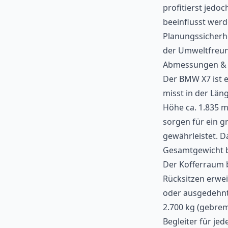
profitierst jedo
beeinflusst werd
Planungssicherh
der Umweltfreun
Abmessungen & 
Der BMW X7 ist 
misst in der Län
Höhe ca. 1.835 
sorgen für ein 
gewährleistet. D
Gesamtgewicht be
Der Kofferraum b
Rücksitzen erweit
oder ausgedehnte
2.700 kg (gebrem
Begleiter für je