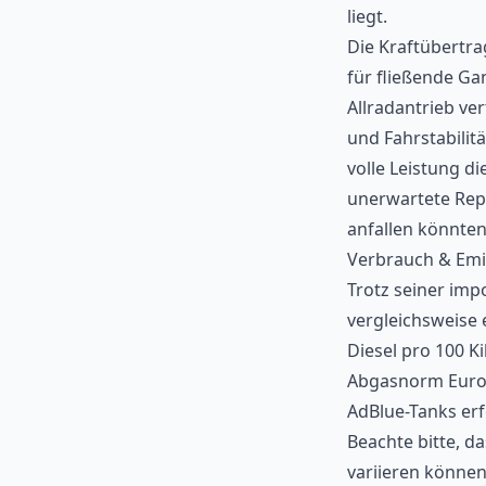
liegt.
Die Kraftübertra
für fließende Ga
Allradantrieb ver
und Fahrstabilit
volle Leistung d
unerwartete Rep
anfallen könnten
Verbrauch & Emi
Trotz seiner im
vergleichsweise e
Diesel pro 100 K
Abgasnorm Euro 6
AdBlue-Tanks erfo
Beachte bitte, d
variieren können