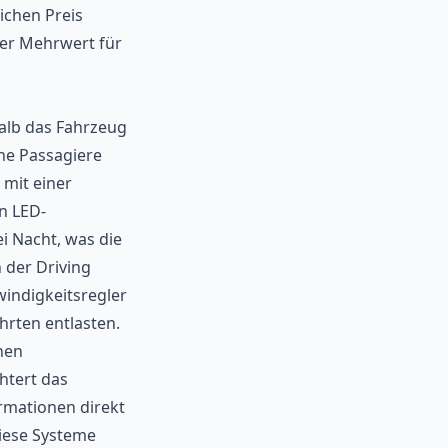
ichen Preis
ter Mehrwert für
alb das Fahrzeug
ine Passagiere
 mit einer
en LED-
i Nacht, was die
 der Driving
windigkeitsregler
hrten entlasten.
inen
htert das
rmationen direkt
Diese Systeme