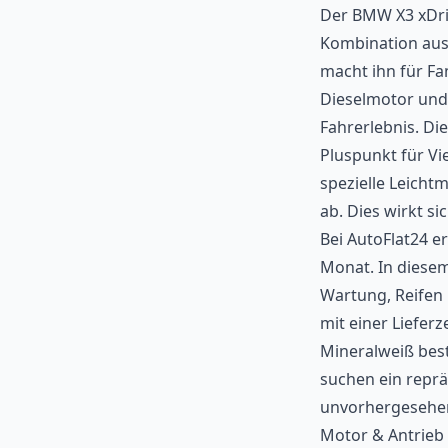
Der BMW X3 xDri
Kombination aus 
macht ihn für Fa
Dieselmotor und 
Fahrerlebnis. Di
Pluspunkt für Vi
spezielle Leich
ab. Dies wirkt si
Bei AutoFlat24 e
Monat. In diesem 
Wartung, Reifen 
mit einer Liefer
Mineralweiß best
suchen ein reprä
unvorhergesehe
Motor & Antrieb