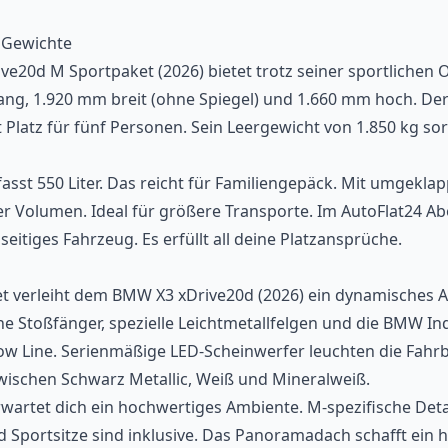
Gewichte
e20d M Sportpaket (2026) bietet trotz seiner sportlichen O
lang, 1.920 mm breit (ohne Spiegel) und 1.660 mm hoch. De
 Platz für fünf Personen. Sein Leergewicht von 1.850 kg sorg
asst 550 Liter. Das reicht für Familiengepäck. Mit umgekla
ter Volumen. Ideal für größere Transporte. Im AutoFlat24 Ab
seitiges Fahrzeug. Es erfüllt all deine Platzansprüche.
t verleiht dem BMW X3 xDrive20d (2026) ein dynamisches A
he Stoßfänger, spezielle Leichtmetallfelgen und die BMW Ind
w Line. Serienmäßige LED-Scheinwerfer leuchten die Fahrb
wischen Schwarz Metallic, Weiß und Mineralweiß.
artet dich ein hochwertiges Ambiente. M-spezifische Deta
 Sportsitze sind inklusive. Das Panoramadach schafft ein he