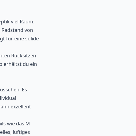
ptik viel Raum.
r Radstand von
t für eine solide
ppten Rücksitzen
o erhältst du ein
ussehen. Es
ividual
ahn exzellent
ils wie das M
lles, luftiges