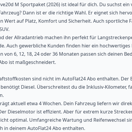
20d M Sportpaket (2026) ist ideal für dich. Du suchst ein v
Fahrzeug? Dann ist er die richtige Wahl. Er eignet sich herv
gen Wert auf Platz, Komfort und Sicherheit. Auch sportliche 
SUV.
und der Allradantrieb machen ihn perfekt für Langstrecken
de. Auch gewerbliche Kunden finden hier ein hochwertiges
ten von 6, 12, 18, 24 oder 36 Monaten passen sich deinen Be
Abo ist maßgeschneidert.
raftstoffkosten sind nicht im AutoFlat24 Abo enthalten. De
benötigt Diesel. Überschreitest du die Inklusiv-Kilometer, fa
n.
eträgt aktuell etwa 4 Wochen. Dein Fahrzeug liefern wir dir
Der Dieselmotor ist effizient. Aber für extrem kurze Streck
r nicht optimal. Umfangreiche Wartung und Reifenwechsel si
ch in deinem AutoFlat24 Abo enthalten.