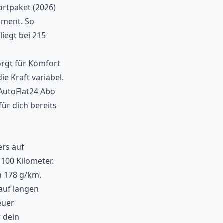
ortpaket (2026)
oment. So
iegt bei 215
orgt für Komfort
ie Kraft variabel.
 AutoFlat24 Abo
ür dich bereits
ers auf
 100 Kilometer.
n 178 g/km.
 auf langen
euer
r dein