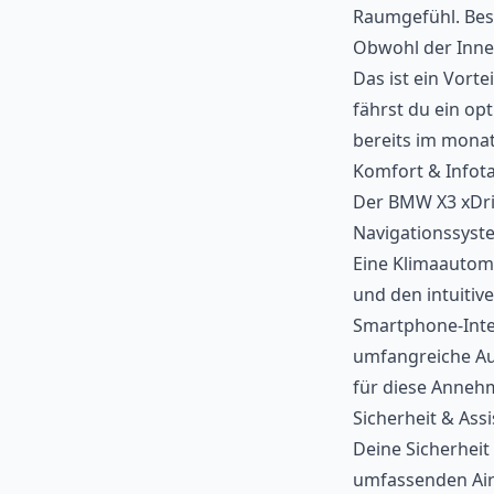
Raumgefühl. Beso
Obwohl der Inne
Das ist ein Vort
fährst du ein o
bereits im monat
Komfort & Infot
Der BMW X3 xDri
Navigationssyste
Eine Klimaautoma
und den intuitive
Smartphone-Integ
umfangreiche Aus
für diese Annehm
Sicherheit & Ass
Deine Sicherheit
umfassenden Air