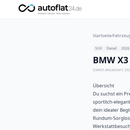
Startseite
/
Fahrzeu
SUV
Diesel
2026
BMW X3 
Zuletzt aktualisiert:
20
Übersicht
Du suchst ein Pr
sportlich-elegan
dein idealer Begl
Rundum-Sorglos-P
Werkstattbesuche