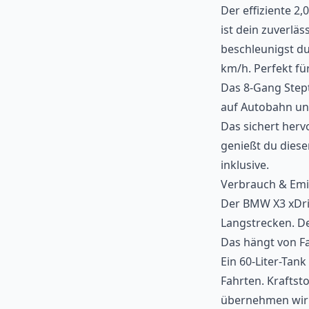
Der effiziente 2
ist dein zuverlä
beschleunigst du
km/h. Perfekt f
Das 8-Gang Stept
auf Autobahn und 
Das sichert herv
genießt du diese
inklusive.
Verbrauch & Emi
Der BMW X3 xDriv
Langstrecken. De
Das hängt von F
Ein 60-Liter-Tan
Fahrten. Kraftst
übernehmen wir a