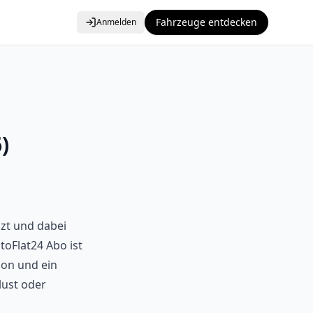
Fahrzeuge entdecken
Anmelden
)
nzt und dabei
toFlat24 Abo ist
ion und ein
lust oder