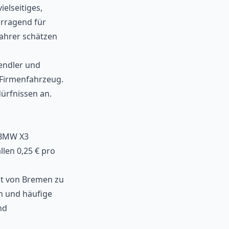
ielseitiges,
orragend für
Fahrer schätzen
pendler und
 Firmenfahrzeug.
dürfnissen an.
r BMW X3
llen 0,25 € pro
ekt von Bremen zu
en und häufige
nd