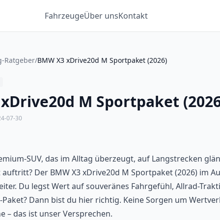
Fahrzeuge
Über uns
Kontakt
g-Ratgeber
/
BMW X3 xDrive20d M Sportpaket (2026)
xDrive20d M Sportpaket (2026
24-07-30
emium-SUV, das im Alltag überzeugt, auf Langstrecken glä
t auftritt? Der BMW X3 xDrive20d M Sportpaket (2026) im Au
eiter. Du legst Wert auf souveränes Fahrgefühl, Allrad-Trakt
aket? Dann bist du hier richtig. Keine Sorgen um Wertver
 – das ist unser Versprechen.