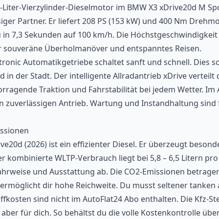
,0-Liter-Vierzylinder-Dieselmotor im BMW X3 xDrive20d M Sp
ssiger Partner. Er liefert 208 PS (153 kW) und 400 Nm Drehm
 in 7,3 Sekunden auf 100 km/h. Die Höchstgeschwindigkeit l
ür souveräne Überholmanöver und entspanntes Reisen.
ronic Automatikgetriebe schaltet sanft und schnell. Dies s
in der Stadt. Der intelligente Allradantrieb xDrive verteilt d
orragende Traktion und Fahrstabilität bei jedem Wetter. Im
n zuverlässigen Antrieb. Wartung und Instandhaltung sind f
ssionen
e20d (2026) ist ein effizienter Diesel. Er überzeugt besond
r kombinierte WLTP-Verbrauch liegt bei 5,8 – 6,5 Litern pro
ahrweise und Ausstattung ab. Die CO2-Emissionen betrage
k ermöglicht dir hohe Reichweite. Du musst seltener tanken
offkosten sind nicht im AutoFlat24 Abo enthalten. Die Kfz-St
ber für dich. So behältst du die volle Kostenkontrolle übe