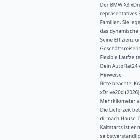
Der BMW X3 xDrive
repräsentatives 
Familien. Sie le
das dynamische 
Seine Effizienz 
Geschäftsreisen
Flexible Laufzei
Dein AutoFlat24 
Hinweise
Bitte beachte: K
xDrive20d (2026) 
Mehrkilometer a
Die Lieferzeit b
dir nach Hause. 
Kaltstarts ist e
selbstverständli