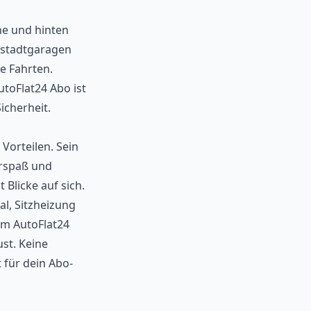
ne und hinten
nstadtgaragen
e Fahrten.
toFlat24 Abo ist
icherheit.
Vorteilen. Sein
hrspaß und
 Blicke auf sich.
l, Sitzheizung
em AutoFlat24
st. Keine
 für dein Abo-