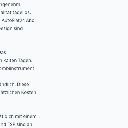
 angenehm.
ität tadellos.
m AutoFlat24 Abo
esign sind
Das
n kalten Tagen.
 Kombiinstrument
ndlich. Diese
sätzlichen Kosten
zt dich mit einem
nd ESP sind an