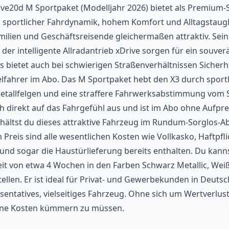
ve20d M Sportpaket (Modelljahr 2026) bietet als Premium-
sportlicher Fahrdynamik, hohem Komfort und Alltagstaugli
milien und Geschäftsreisende gleichermaßen attraktiv. Sein 
der intelligente Allradantrieb xDrive sorgen für ein souver
es bietet auch bei schwierigen Straßenverhältnissen Sicherhe
elfahrer im Abo. Das M Sportpaket hebt den X3 durch sportl
tmetallfelgen und eine straffere Fahrwerksabstimmung vom
ch direkt auf das Fahrgefühl aus und ist im Abo ohne Aufpre
rhältst du dieses attraktive Fahrzeug im Rundum-Sorglos-Ab
Preis sind alle wesentlichen Kosten wie Vollkasko, Haftpflic
und sogar die Haustürlieferung bereits enthalten. Du kan
zeit von etwa 4 Wochen in den Farben Schwarz Metallic, Wei
ellen. Er ist ideal für Privat- und Gewerbekunden in Deutsc
sentatives, vielseitiges Fahrzeug. Ohne sich um Wertverlus
ne Kosten kümmern zu müssen.