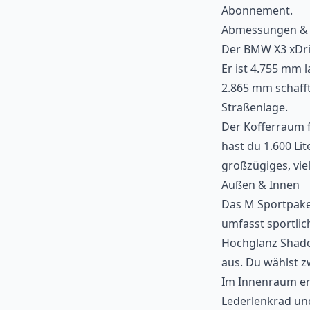
Abonnement.
Abmessungen & 
Der BMW X3 xDriv
Er ist 4.755 mm 
2.865 mm schafft
Straßenlage.
Der Kofferraum f
hast du 1.600 Li
großzügiges, viel
Außen & Innen
Das M Sportpake
umfasst sportlic
Hochglanz Shado
aus. Du wählst z
Im Innenraum erw
Lederlenkrad und