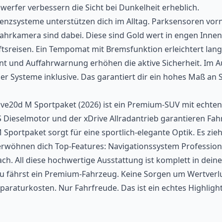
werfer verbessern die Sicht bei Dunkelheit erheblich.
tenzsysteme unterstützen dich im Alltag. Parksensoren vor
ahrkamera sind dabei. Diese sind Gold wert in engen Inne
tsreisen. Ein Tempomat mit Bremsfunktion erleichtert lang
nt und Auffahrwarnung erhöhen die aktive Sicherheit. Im Au
er Systeme inklusive. Das garantiert dir ein hohes Maß an S
e20d M Sportpaket (2026) ist ein Premium-SUV mit echten 
PS Dieselmotor und der xDrive Allradantrieb garantieren Fa
 Sportpaket sorgt für eine sportlich-elegante Optik. Es zieht
rwöhnen dich Top-Features: Navigationssystem Professiona
. All diese hochwertige Ausstattung ist komplett in dein
u fährst ein Premium-Fahrzeug. Keine Sorgen um Wertverlu
araturkosten. Nur Fahrfreude. Das ist ein echtes Highlight