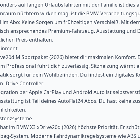
nders auf langen Urlaubsfahrten mit der Familie ist dies
nraum nüchtern wirken mag, ist die BMW-Verarbeitungsqual
eil im Abo: Keine Sorgen um frühzeitigen Verschleiß. Mit de
ptisch ansprechendes Premium-Fahrzeug. Ausstattung und D
lichen Preis enthalten.
ainment
ve20d M Sportpaket (2026) bietet dir maximalen Komfort. 
m Professional führt dich zuverlässig. Sitzheizung wärmt a
tik sorgt für dein Wohlbefinden. Du findest ein digitales
n iDrive Controller.
ration per Apple CarPlay und Android Auto ist selbstverstä
stattung ist Teil deines AutoFlat24 Abos. Du hast keine zu
lichkeiten.
istenzsysteme
 hat im BMW X3 xDrive20d (2026) höchste Priorität. Er schüt
bag-System. Moderne Fahrdynamikregelsysteme wie ABS u