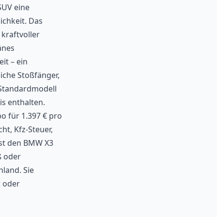
SUV eine
chkeit. Das
kraftvoller
änes
it – ein
iche Stoßfänger,
 Standardmodell
is enthalten.
o für 1.397 € pro
ht, Kfz-Steuer,
nst den BMW X3
ß oder
hland. Sie
t oder